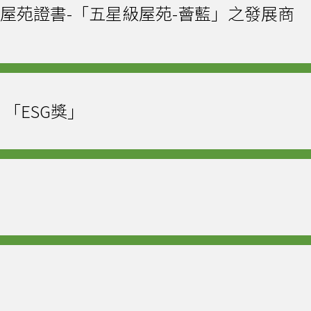
級屋苑證書-「五星級屋苑-薈藍」之發展商
G獎 「ESG獎」