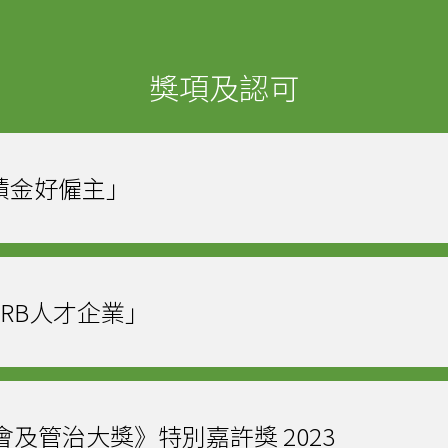
獎項及認可
「積金好僱主」
「ERB人才企業」
會及管治大獎》特別嘉許獎 2023